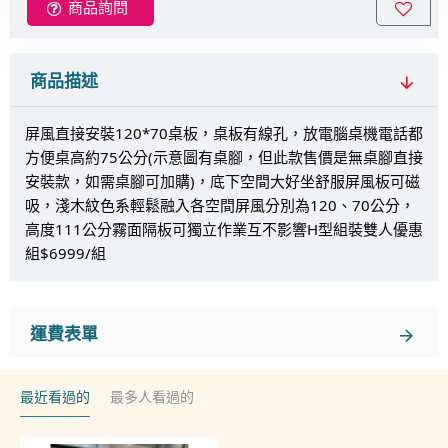
商品詢問
商品描述
屏風直接安裝120*70桌板，桌板有線孔，放電腦桌機電話都
方便桌高約75公分(示意圖有桌腳，但此款售價是無桌腳直接
安裝款，如需桌腳可加購)，底下空間大好坐舒服屏風板可磁
吸，淺木紋色系輕鬆融入各空間屏風分別為120、70公分，
高度111公分霧面隔板可獨立作業互不影響H型組裝雙人優惠
組$6999/組
運費表單
最近看過的
最多人看過的