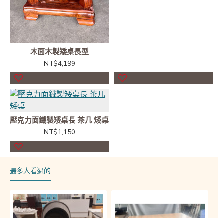
木面木製矮桌長型
NT$4,199
壓克力面鐵製矮桌長 茶几 矮桌
NT$1,150
最多人看過的