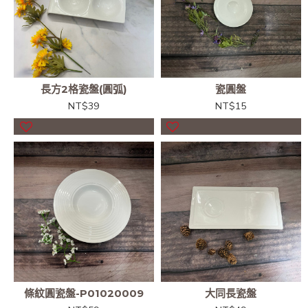
長方2格瓷盤(圓弧)
瓷圓盤
NT$39
NT$15
條紋圓瓷盤-P01020009
大同長瓷盤